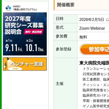
開催概要
日時
2026年2月5日（木
形式
Zoom Webinar
参加費
無料
参加登録
東大病院先端
トランスレーショ
22世紀医療セン
医工連携部、臨床
主催
ティッシュ・エン
臨床研究推進セ
臨床研究ガバナ
早期・探索開発
ゲノム医学研究支