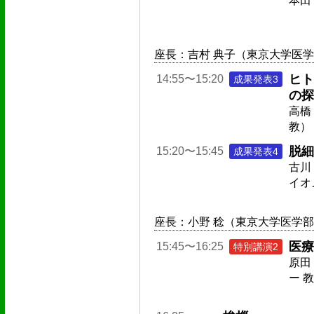
本田
座長：吉村 典子（東京大学医学
ヒト
14:55〜15:20
成果発表3
の探
高橋
教）
脱細
15:20〜15:45
成果発表4
古川
イオ
座長：小野 稔（東京大学医学部
医療
15:45〜16:25
特別講演2
原田
ー 