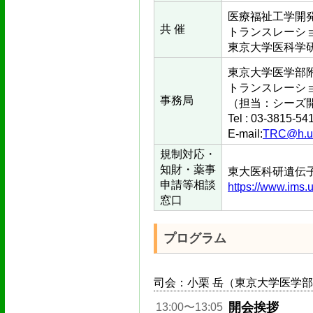
医療福祉工学開
共 催
トランスレーシ
東京大学医科学
東京大学医学部
トランスレーシ
事務局
（担当：シーズ
Tel : 03-381
E-mail:
TRC@h.u-
規制対応・
知財・薬事
東大医科研遺伝
申請等相談
https://www.ims.u
窓口
プログラム
司会：小栗 岳（東京大学医学部
開会挨拶
13:00〜13:05