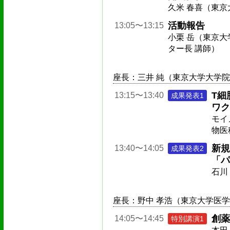
久米 春喜（東京
活動報告
13:05〜13:15
小栗 岳（東京大
ター長 講師）
座長：三井 純（東京大学大学院
T細
13:15〜13:40
成果発表1
ワク
モイ
物医
新規
13:40〜14:05
成果発表2
「パ
石川
座長：野中 孝浩（東京大学医学
創薬
14:05〜14:45
特別講演1